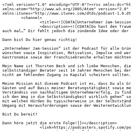
<?xml version="1.0" encoding="UTF-8"?><rss xmlns:dc="http://purl.org/dc/elements/1.1/" xmlns:content="http://purl.org/rss/1.0/modules/content/" xmlns:atom="http://www.w3.org/2005/Atom" version="2.0" xmlns:anchor="https://anchor.fm/xmlns" xmlns:podcast="https://podcastindex.org/namespace/1.0" xmlns:itunes="http://www.itunes.com/dtds/podcast-1.0.dtd" xmlns:psc="http://podlove.org/simple-chapters">
	<channel>
		<title><![CDATA[Unternehmer Jam-Session]]></title>
		<description><![CDATA[Du hast den Traum, selbstständig zu sein? Du bewunderst Menschen, die ihre Vision umsetzen? Getreu dem Motto „… Man müsste doch auch mal…“ Dir fehlt jedoch die zündende Idee oder der Mut, weil Du nicht weißt, was auf Dich zukommt? 

Dann bist Du hier genau richtig! 

„Unternehmer Jam-Session“ ist der Podcast für alle Gründungsinteressierten und Unternehmer, die sich einen umfassenden und ungeschönten Blick in das Unternehmersein wünschen sowie Inspiration, Motivation, Impulse und wertvolle Ratschläge von ausgewiesenen Gründungs- und Branchenexperten sowie von Unternehmern vor allem aus der Gastronomie sowie der Franchisebranche erhalten möchten. 

Mein Name ist Thorsten Beck und ich liebe Menschen, die da Chancen sehen, wo andere mit der Nase rümpfen. Menschen, die ungewohnte Wege gehen. Ich unterstütze als selbstständiger Berater seit 14 Jahren Menschen bei der Finanzierung ihres unternehmerischen Traumes. Meine Mission als Finanzierungsberater ist es, dass gute Ideen nicht am fehlenden Zugang zu Kapital scheitern sollten.

Meine Mission mit diesem Podcast ist es, dass Du als Gründungsinteressierter mit der richtigen Erwartungshaltung in das Unternehmertum startest. Gemeinsam mit meinen Gästen und auf Basis meiner Beratungstätigkeit sowie meiner Erfahrung als Unternehmer möchte ich Dir helfen, Deinen Weg zur unternehmerischen Freiheit, meinem Verständnis von nachhaltigem Unternehmererfolg, zu finden und diesen Weg erfolgreich zu bestreiten. Du bekommst wertvolle Informationen für die Entscheidung „möchte ich den Weg in die Selbstständigkeit wirklich gehen“ sowie für die Frage, wie Dein Geschäftsmodell aussehen muss, um sich erfolgreich zu positionieren. Du erfährst, mit welchen Hürden Du typischerweise in der Selbstständigkeit konfrontiert wirst. Wenn Du bereits Unternehmer bist, möchte ich Dir mit diesem Podcast Impulse für den Umgang mit Herausforderungen sowie der Weiterentwicklung Deines Unternehmens geben. 

Bist Du bereit? 

Dann höre jetzt die erste Folge!]]></description>
		<link>https://podcasters.spotify.com/pod/show/unternehmer-jam-session</link>
		<generator>Anchor Podcasts</generator>
		<lastBuildDate>Fri, 31 Jul 2026 05:01:55 GMT</lastBuildDate>
		<atom:link href="https://anchor.fm/s/115003c6c/podcast/rss" rel="self" type="application/rss+xml"/>
		<author><![CDATA[Thorsten Beck - Experte für Finanzierung, KfW Darlehen, Franchise &amp; Gastronomie]]></author>
		<copyright><![CDATA[Thorsten Beck - Experte für Finanzierung, KfW Darlehen, Franchise &amp; Gastronomie]]></copyright>
		<language><![CDATA[de]]></language>
		<atom:link rel="hub" href="https://pubsubhubbub.appspot.com/"/>
		<itunes:author>Thorsten Beck - Experte für Finanzierung, KfW Darlehen, Franchise &amp;amp; Gastronomie</itunes:author>
		<itunes:summary>Du hast den Traum, selbstständig zu sein? Du bewunderst Menschen, die ihre Vision umsetzen? Getreu dem Motto „… Man müsste doch auch mal…“ Dir fehlt jedoch die zündende Idee oder der Mut, weil Du nicht weißt, was auf Dich zukommt? 

Dann bist Du hier genau richtig! 

„Unternehmer Jam-Session“ ist der Podcast für alle Gründungsinteressierten und Unternehmer, die sich einen umfassenden und ungeschönten Blick in das Unternehmersein wünschen sowie Inspiration, Motivation, Impulse und wertvolle Ratschläge von ausgewiesenen Gründungs- und Branchenexperten sowie von Unternehmern 