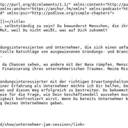
vor allem aus der Gastronomie sowie der Franchisebranche erhalten möchten. 

Mein Name ist Thorsten Beck und ich liebe Menschen, die da Chancen sehen, wo andere mit der Nase rümpfen. Menschen, die ungewohnte Wege gehen. Ich unterstütze als selbstständiger Berater seit 14 Jahren Menschen bei der Finanzierung ihres unternehmerischen Traumes. Meine Mission als Finanzierungsberater ist es, dass gute Ideen nicht am fehlenden Zugang zu Kapital scheitern sollten.

Meine Mission mit diesem Podcast ist es, dass Du als Gründungsinteressierter mit der richtigen Erwartungshaltung in das Unternehmertum startest. Gemeinsam mit meinen Gästen und auf Basis meiner Beratungstätigkeit sowie meiner Erfahrung als Unternehmer möchte ich Dir helfen, Deinen Weg zur unternehmerischen Freiheit, meinem Verständnis von nachhaltigem Unternehmererfolg, zu finden und diesen Weg erfolgreich zu bestreiten. Du bekommst wertvolle Informationen für die Entscheidung „möchte ich den Weg in die Selbstständigkeit wirklich gehen“ sowie für die Frage, wie Dein Geschäftsmodell aussehen muss, um sich erfolgreich zu positionieren. Du erfährst, mit welchen Hürden Du typischerweise in der Selbstständigkeit konfrontiert wirst. Wenn Du bereits Unternehmer bist, möchte ich Dir mit diesem Podcast Impulse für den Umgang mit Herausforderungen sowie der Weiterentwicklung Deines Unternehmens geben. 

Bist Du bereit? 

Dann höre jetzt die erste Folge!</itunes:summary>
		<itunes:type>episodic</itunes:type>
		<itunes:owner>
			<itunes:name>Thorsten Beck - Experte für Finanzierung, KfW Darlehen, Franchise &amp;amp; Gastronomie</itunes:name>
			<itunes:email>tb@becks-ub.de</itunes:email>
		</itunes:owner>
		<itunes:explicit>false</itunes:explicit>
		<itunes:category text="Business">
			<itunes:category text="Entrepreneurship"/>
		</itunes:category>
		<itunes:image href="https://d3t3ozftmdmh3i.cloudfront.net/staging/podcast_uploaded_nologo/46373043/46373043-1784792960602-8770834fdb1c5.jpg"/>
		<item>
			<title><![CDATA[Beats, Rhymes & Love mit Gerrit]]></title>
			<description><![CDATA[<p>BÄM. Die 15. offizielle Folge von Beats, Rhymes &amp; Love (BRL), dem Podcast aus Liebe zur Musik, erblickt das Licht der Welt und teilt sich ab sofort den Release-Friday mit der Unternehmer Jam-Session (UJS), d.h. immer im Wechsel erscheint eine Folge UJS und eine Folge BRL oder anders ausgedrückt, beide Podcasts erscheinen im Wechsel 14-tägig. </p><p>Das Konzept von BRL ist simple: in jeder Folge ist ein fantastischer Gast am Start und hat 5 Alben und/oder Songs sowie Geschichten dabei, warum es gerade diese Alben, Songs, Künstler in seine persönliche Auswahl geschafft haben. Und auch ich teile Erinnerungen, Geschichten, Erlebnisse zu jeweils 5 Alben und/oder Songs. Gemeinsam erleben wir die Kraft sowie die Magie von Musik. Wir spüren, wie es der Autor Lars Amend so schön in seinem Buch „Imagine“ formuliert, dass Musik die einzige Sprache ist, die jeder Mensch auf der ganzen Welt sofort versteht, dass es in Krisen die Musik, die Gedichte und die Romane sind, die uns Trost spenden und Mut machen, weiter an das Gute zu glauben und das Schöne in der Tristesse zu erkennen. </p><p>Mein heutiger Gast ist Gerrit Retterath. Wir sprechen über Street Art, Graffiti, Kassel und natürlich über Musik. Dabei tauchen wir tief ein in seine persönliche Reise, von den ersten Begegnungen mit Tags und Pieces als Jugendlicher bis hin zu seinem eigenen Buchprojekt „Street-Art to go“, welches die visuelle Identität der Stadt greifbar macht. Gerrit erzählt, wie aus einer Faszination ein konkretes Projekt wurde, das nicht nur Kunst sichtbar macht, sondern auch Künstler unterstützt und ganze Stadtteile neu erlebbar werden lässt. Dabei geht es nicht nur um Farbe auf Beton, sondern um Ausdruck, Haltung und die Frage, wie viel Raum eine Stadt ihrer Subkultur gibt.</p><p>Gleichzeitig sprechen wir über Hip-Hop-Sozialisation, prägende Alben und die M